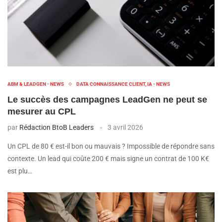
ABM & LEADGEN - NEWS
DATA CONNAISSANCE CLIENT, IA - NEWS
Le succès des campagnes LeadGen ne peut se
mesurer au CPL
par
Rédaction BtoB Leaders
3 avril 2026
Un CPL de 80 € est-il bon ou mauvais ? Impossible de répondre sans
contexte. Un lead qui coûte 200 € mais signe un contrat de 100 K€
est plu…