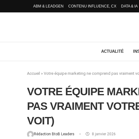
ABM & LEADGEN
CONTENU INFLUENCE, CX
DATA & IA
ACTUALITÉ
IN
Accueil
»
Votre équipe marketing ne comprend pas vraiment votr
VOTRE ÉQUIPE MARK
PAS VRAIMENT VOTRE
VOIT)
Rédaction BtoB Leaders
8 janvier 2026