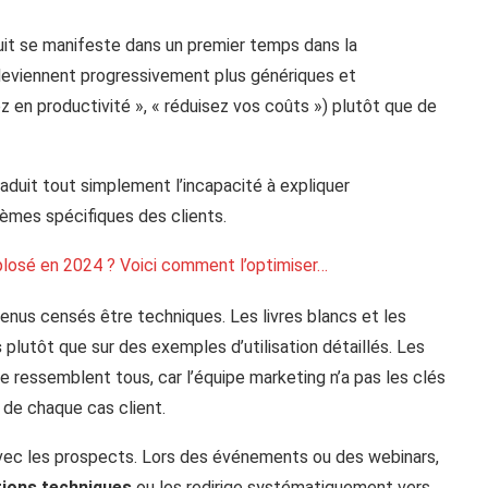
uit se manifeste dans un premier temps dans la
eviennent progressivement plus génériques et
z en productivité », « réduisez vos coûts ») plutôt que de
traduit tout simplement l’incapacité à expliquer
èmes spécifiques des clients.
xplosé en 2024 ? Voici comment l’optimiser…
tenus censés être techniques. Les livres blancs et les
s
plutôt que sur des exemples d’utilisation détaillés. Les
 ressemblent tous, car l’équipe marketing n’a pas les clés
s de chaque cas client.
avec les prospects. Lors des événements ou des webinars,
tions techniques
ou les redirige systématiquement vers