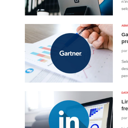
n’i
se
ABM
Ga
pr
pa
Sel
des
pe
DATA
Li
fr
pa