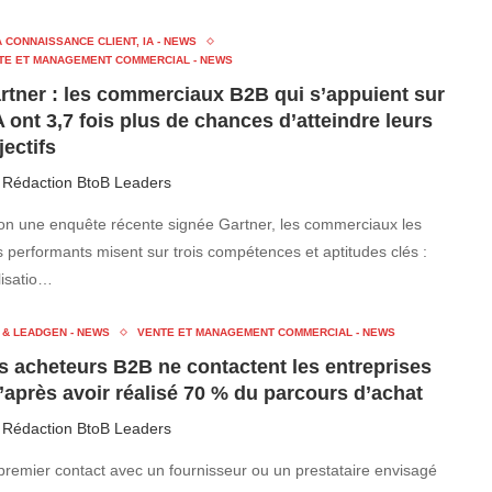
 CONNAISSANCE CLIENT, IA - NEWS
TE ET MANAGEMENT COMMERCIAL - NEWS
rtner : les commerciaux B2B qui s’appuient sur
IA ont 3,7 fois plus de chances d’atteindre leurs
jectifs
r
Rédaction BtoB Leaders
on une enquête récente signée Gartner, les commerciaux les
s performants misent sur trois compétences et aptitudes clés :
ilisatio…
 & LEADGEN - NEWS
VENTE ET MANAGEMENT COMMERCIAL - NEWS
s acheteurs B2B ne contactent les entreprises
’après avoir réalisé 70 % du parcours d’achat
r
Rédaction BtoB Leaders
premier contact avec un fournisseur ou un prestataire envisagé