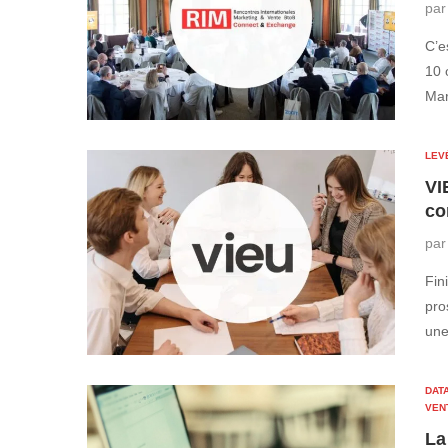
pa
C’e
10 
Mar
LEV
VI
co
pa
Fin
pro
une
DATA
VEN
La