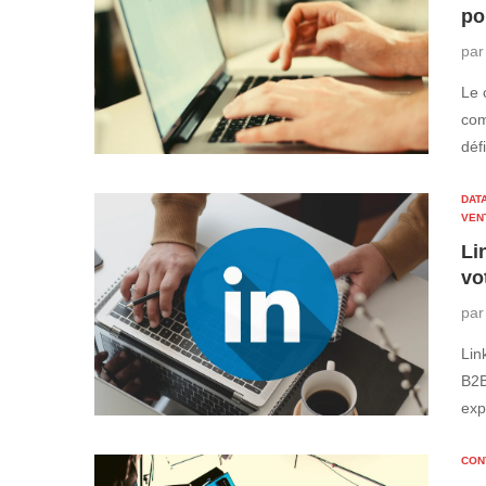
po
pa
Le 
com
déf
DATA
VEN
Li
vo
pa
Lin
B2B
exp
CON