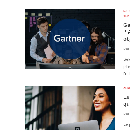
DATA
VEN
Ga
l’
ob
pa
Sel
plu
l’ut
ABM
Le
qu
pa
Le 