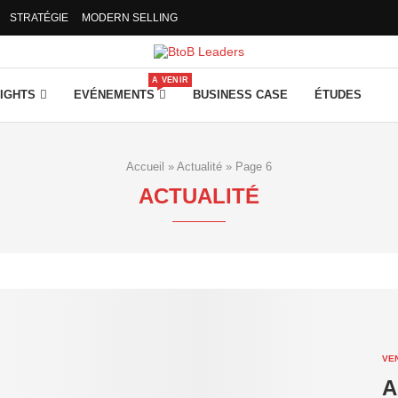
STRATÉGIE
MODERN SELLING
A VENIR
SIGHTS
EVÉNEMENTS
BUSINESS CASE
ÉTUDES
Accueil
»
Actualité
»
Page 6
ACTUALITÉ
VE
A