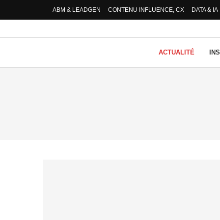
ABM & LEADGEN
CONTENU INFLUENCE, CX
DATA & IA
ACTUALITÉ
IN