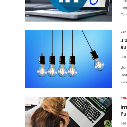
Lin
tan
Co
VEN
J’
au
pa
Bom
rés
car
STR
Ir
l’
pa