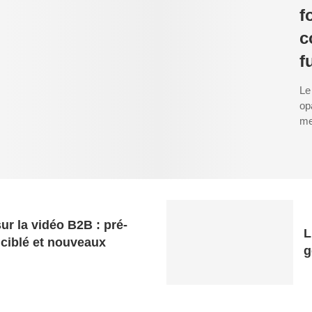
f
c
f
Le
op
me
ur la vidéo B2B : pré-
L
 ciblé et nouveaux
g