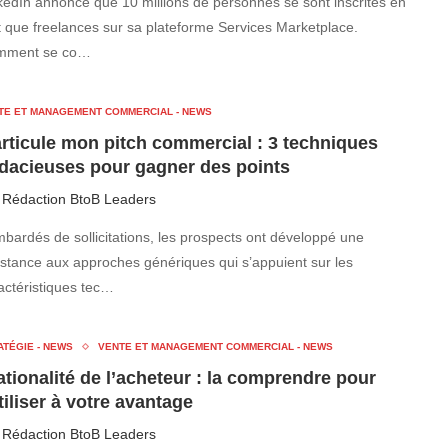
kedIn annonce que 10 millions de personnes se sont inscrites en
t que freelances sur sa plateforme Services Marketplace.
mment se co…
TE ET MANAGEMENT COMMERCIAL - NEWS
articule mon pitch commercial : 3 techniques
dacieuses pour gagner des points
r
Rédaction BtoB Leaders
bardés de sollicitations, les prospects ont développé une
istance aux approches génériques qui s’appuient sur les
actéristiques tec…
ATÉGIE - NEWS
VENTE ET MANAGEMENT COMMERCIAL - NEWS
rationalité de l’acheteur : la comprendre pour
utiliser à votre avantage
r
Rédaction BtoB Leaders