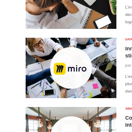
L’ir
dér
log
DATA
In
st
pa
L’e
plu
da
ABM
Co
In