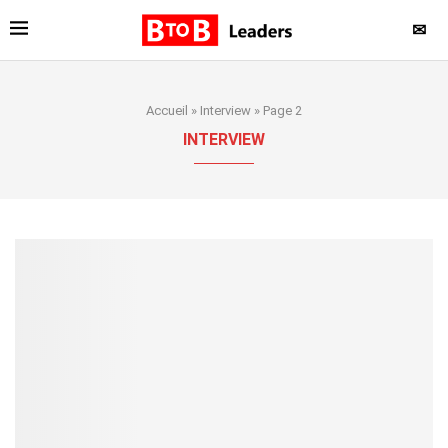
✉
Accueil
»
Interview
»
Page 2
INTERVIEW