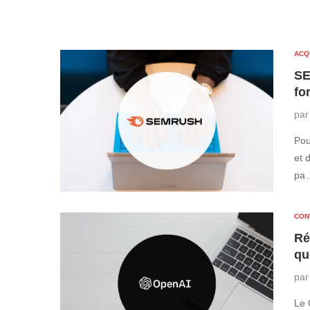
ACQ
SE
fo
pa
Pou
et 
pa
CON
Ré
qu
pa
Le 