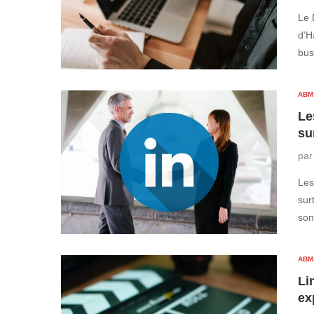
Le 
d’H
bus
ABM
Le
su
pa
Les
sur
son
ABM
Li
ex