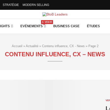
STRATÉGIE
MODERN SELLING
A VENIR
SIGHTS
EVÉNEMENTS
BUSINESS CASE
ÉTUDES
Accueil
»
Actualité
»
Contenu influence, CX - News
»
Page 2
CONTENU INFLUENCE, CX – NEWS
VE
L