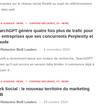
ernautes sur le réseau social Reddit au sujet du référencement
 sites web…
 & LEADGEN - NEWS
CONTENU INFLUENCE, CX - NEWS
archGPT génère quatre fois plus de trafic pour
s entreprises que ses concurrents Perplexity et
aude
r
Rédaction BtoB Leaders
4 novembre 2024
nAI a récemment lancé son moteur de recherche, SearchGPT.
bien qu’il soit encore en version bêta limitée, il commence déjà à
oyer d…
 & LEADGEN - NEWS
CONTENU INFLUENCE, CX - NEWS
rk Social : le nouveau territoire du marketing
2B
r
Rédaction BtoB Leaders
29 octobre 2024