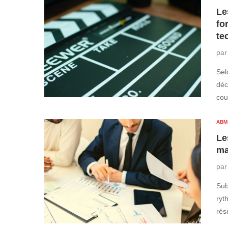
Le
fo
te
pa
Sel
déc
cou
ABM
Le
ma
pa
Sub
ryt
rés