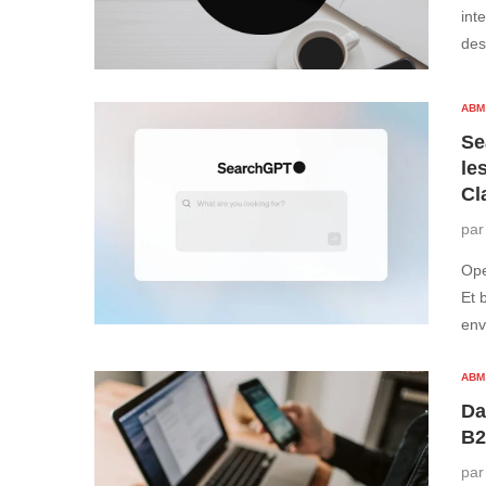
int
des
ABM
Se
le
Cl
pa
Ope
Et 
env
ABM
Da
B
pa