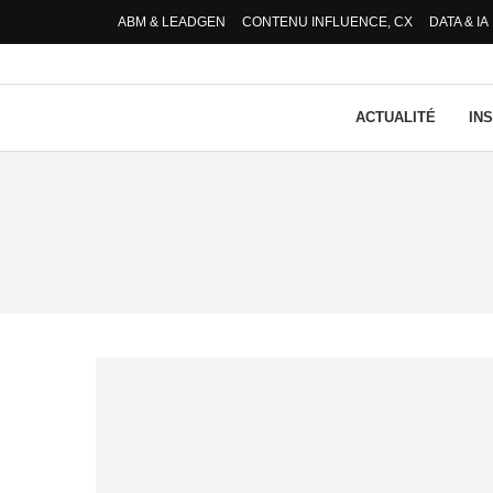
ABM & LEADGEN
CONTENU INFLUENCE, CX
DATA & IA
ACTUALITÉ
IN