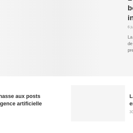
b
i
6 j
La
de
pr
chasse aux posts
L
igence artificielle
e
30