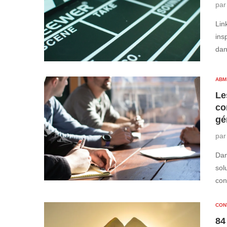
pa
Lin
ins
dan
ABM
Le
co
gé
pa
Dan
sol
con
CON
84