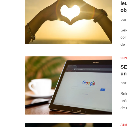
le
ob
pa
Sel
col
de
CON
SE
un
pa
Sel
prè
de 
ABM