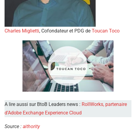
Charles Miglietti
, Cofondateur et PDG de
Toucan Toco
A lire aussi sur BtoB Leaders news :
RollWorks, partenaire
d’Adobe Exchange Experience Cloud
Source :
aithority