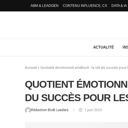
ABM & LEADGEN
CONTENU INFLUENCE, CX
DATA & IA
ACTUALITÉ
IN
Accueil
»
Quotient émotionnel amélioré : la clé du succès pour 
QUOTIENT ÉMOTIONNE
DU SUCCÈS POUR LE
Rédaction BtoB Leaders
1 juin 2023