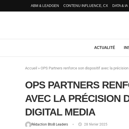
ABM & LEADGEN
CONTENU INFLUENCE, CX
DATA & IA
ACTUALITÉ
IN
Accueil
»
OPS Partners renforce son dispositif avec la précision
OPS PARTNERS RENF
AVEC LA PRÉCISION 
DIGITAL MEDIA
Rédaction BtoB Leaders
28 février 2025