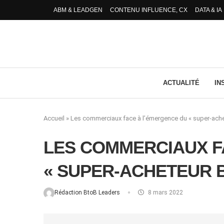
ABM & LEADGEN
CONTENU INFLUENCE, CX
DATA & IA
ACTUALITÉ
IN
Accueil
»
Les commerciaux face à l’émergence du « super-ache
LES COMMERCIAUX F
« SUPER-ACHETEUR B
Rédaction BtoB Leaders
8 mars 2022