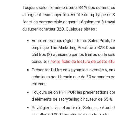
Toujours selon la même étude, 84 % des commerciau
atteignent leurs objectifs. A côté du triptyque du 
fonction commerciale gagnerait également à travail
du super-acheteur B2B. Quelques pistes :
Adopter les trois règles d’or du Sales Pitch, te
empirique The Marketing Practice x B2B Decisi
chiffres (2) et nuancé par les limites de la sol
consultez
notre fiche de lecture de cette étu
Présenter l’offre en « pyramide inversée », e
acheteurs n’ont besoin que de 30 secondes pou
entendu.
Toujours selon PPTPOP, les présentations co
d’éléments de storytelling à hauteur de 65 %.
Privilégier le visuel au texte. Selon une étud
visuelles 60 000 fois plus vite que le texte.