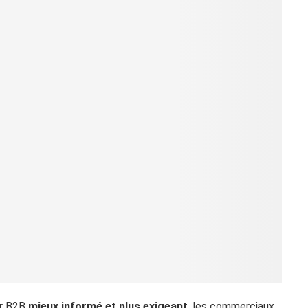
ur B2B
mieux informé et plus exigeant
, les commerciaux