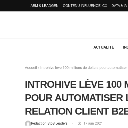
ABM & LEADGEN
CONTENU INFLUENCE, CX
DATA & IA
ACTUALITÉ
IN
Accueil
»
Introhive lève 100 millions de dollars pour automatiser 
INTROHIVE LÈVE 100
POUR AUTOMATISER L
RELATION CLIENT B2
Rédaction BtoB Leaders
17 juin 2021