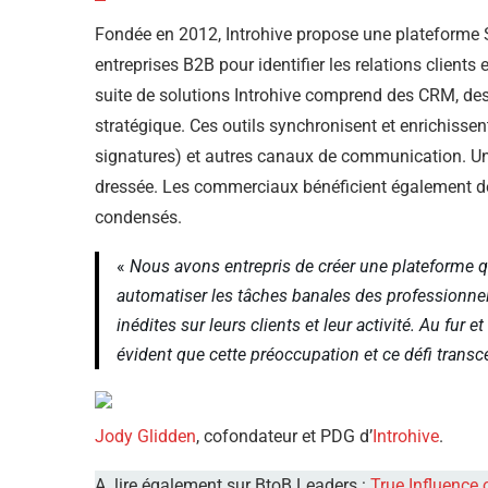
Fondée en 2012, Introhive propose une plateforme SaaS
entreprises B2B pour identifier les relations clients 
suite de solutions Introhive comprend des CRM, des 
stratégique. Ces outils synchronisent et enrichisse
signatures) et autres canaux de communication. U
dressée. Les commerciaux bénéficient également de
condensés.
«
Nous avons entrepris de créer une plateforme qui
automatiser les tâches banales des professionnel
inédites sur leurs clients et leur activité. Au fur 
évident que cette préoccupation et ce défi transce
Jody Glidden
, cofondateur et PDG d’
Introhive
.
A lire également sur BtoB Leaders :
True Influence 