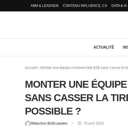
ABM & LEADGEN
CONTENU INFLUENCE, CX
DATA & IA
ACTUALITÉ
IN
Accueil
»
Monter une équipe commerciale B2B sans casser la tire
MONTER UNE ÉQUIPE
SANS CASSER LA TIR
POSSIBLE ?
Rédaction BtoB Leaders
19 avril 2024