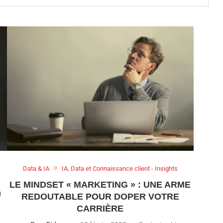
Data & IA
IA, Data et Connaissance client - Insights
LE MINDSET « MARKETING » : UNE ARME
U
REDOUTABLE POUR DOPER VOTRE
CARRIÈRE