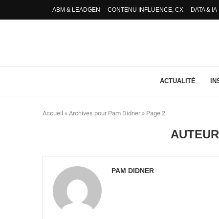
ABM & LEADGEN
CONTENU INFLUENCE, CX
DATA & IA
ACTUALITÉ
IN
Accueil
»
Archives pour Pam Didner
»
Page 2
AUTEU
PAM DIDNER