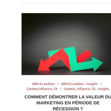
ABM & LeadGen
ABM & LeadGen - Insights
Contenu influence, CX
Contenu, Influence, CX - Insights
COMMENT DÉMONTRER LA VALEUR D
MARKETING EN PÉRIODE DE
RÉCESSION ?