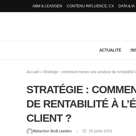
ABM & LEADGEN
CONTENU INFLUENCE, CX
DATA & IA
ACTUALITÉ
IN
Accueil
»
Stratégie : comment mener une analyse de rentabilité à
STRATÉGIE : COMME
DE RENTABILITÉ À L
CLIENT ?
Rédaction BtoB Leaders
29 juillet 2024