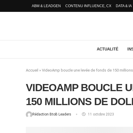
ABM & LEADGEN
CONTENU INFLUENCE, CX
DATA & IA
ACTUALITÉ
IN
Accueil
»
VideoAmp boucle une levée de fonds de 150 millions
VIDEOAMP BOUCLE U
150 MILLIONS DE DO
Rédaction BtoB Leaders
11 octobre 2023