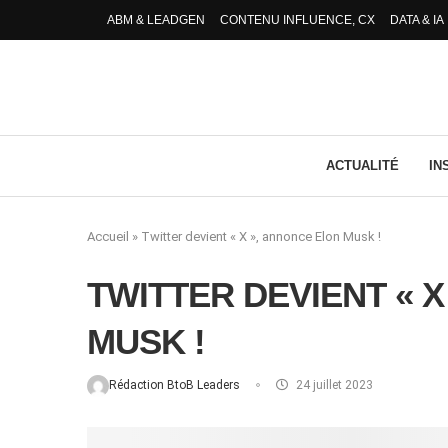
ABM & LEADGEN
CONTENU INFLUENCE, CX
DATA & IA
ACTUALITÉ
IN
Accueil
»
Twitter devient « X », annonce Elon Musk !
TWITTER DEVIENT « 
MUSK !
Rédaction BtoB Leaders
24 juillet 2023