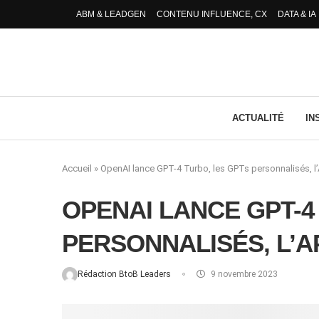
ABM & LEADGEN
CONTENU INFLUENCE, CX
DATA & IA
ACTUALITÉ
IN
Accueil
»
OpenAI lance GPT-4 Turbo, les GPTs personnalisés, l’A
OPENAI LANCE GPT-4
PERSONNALISÉS, L’AP
Rédaction BtoB Leaders
9 novembre 2023