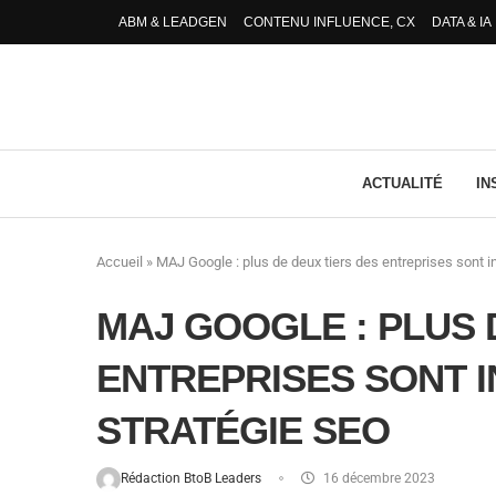
ABM & LEADGEN
CONTENU INFLUENCE, CX
DATA & IA
ACTUALITÉ
IN
Accueil
»
MAJ Google : plus de deux tiers des entreprises sont in
MAJ GOOGLE : PLUS 
ENTREPRISES SONT I
STRATÉGIE SEO
Rédaction BtoB Leaders
16 décembre 2023