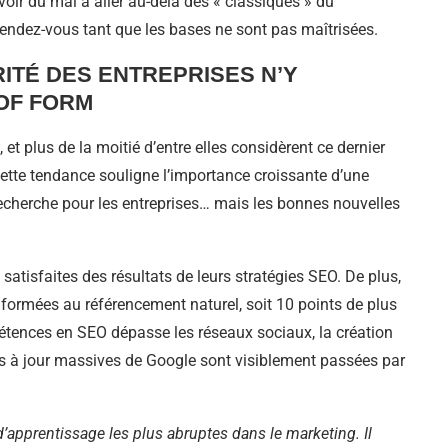
avoir du mal à aller au-delà des « classiques » du
rendez-vous tant que les bases ne sont pas maîtrisées.
ITÉ DES ENTREPRISES N’Y
 OF FORM
et plus de la moitié d’entre elles considèrent ce dernier
Cette tendance souligne l’importance croissante d’une
recherche pour les entreprises… mais les bonnes nouvelles
 satisfaites des résultats de leurs stratégies SEO. De plus,
e formées au référencement naturel, soit 10 points de plus
étences en SEO dépasse les réseaux sociaux, la création
es à jour massives de Google sont visiblement passées par
’apprentissage les plus abruptes dans le marketing. Il