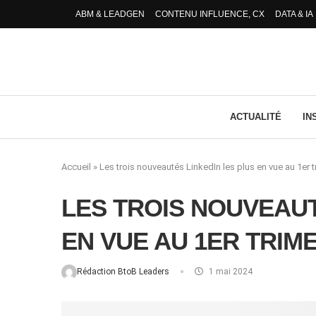
ABM & LEADGEN
CONTENU INFLUENCE, CX
DATA & IA
ACTUALITÉ
IN
Accueil
»
Les trois nouveautés LinkedIn les plus en vue au 1er 
LES TROIS NOUVEAUT
EN VUE AU 1ER TRIM
Rédaction BtoB Leaders
1 mai 2024