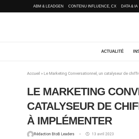
ABM & LEADGEN
CONTENU INFLUENCE, CX
DATA & IA
ACTUALITÉ
IN
Accueil
»
Le Marketing Conversationnel, un catalyseur de chiffr
LE MARKETING CONV
CATALYSEUR DE CHIF
À IMPLÉMENTER
Rédaction BtoB Leaders
13 avril 2023