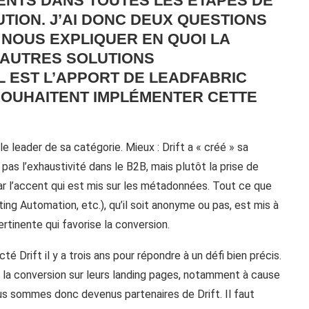
ENTS DANS TOUTES LES ÉTAPES DE
UTION. J’AI DONC DEUX QUESTIONS
 NOUS EXPLIQUER EN QUOI LA
S AUTRES SOLUTIONS
 EST L’APPORT DE LEADFABRIC
SOUHAITENT IMPLÉMENTER CETTE
 le leader de sa catégorie. Mieux : Drift a « créé » sa
 pas l’exhaustivité dans le B2B, mais plutôt la prise de
ar l’accent qui est mis sur les métadonnées. Tout ce que
eting Automation, etc.), qu’il soit anonyme ou pas, est mis à
rtinente qui favorise la conversion.
é Drift il y a trois ans pour répondre à un défi bien précis.
 la conversion sur leurs landing pages, notamment à cause
ous sommes donc devenus partenaires de Drift. Il faut