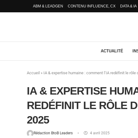
ABM & LEADGEN
CONTENU INFLUENCE, CX
DATA & IA
ACTUALITÉ
IN
Accueil
»
IA & expertise humaine : comment l’IA redéfinit le rôl
IA & EXPERTISE HUMA
REDÉFINIT LE RÔLE 
2025
Rédaction BtoB Leaders
4 avril 2025