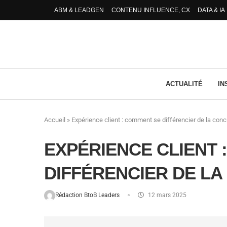
ABM & LEADGEN
CONTENU INFLUENCE, CX
DATA & IA
ACTUALITÉ
IN
Accueil
»
Expérience client : comment se différencier de la conc
EXPÉRIENCE CLIENT 
DIFFÉRENCIER DE L
Rédaction BtoB Leaders
12 mars 2025