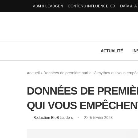
ABM & LEADGEN
CONTENU INFLUENCE, CX
DATA & IA
ACTUALITÉ
IN
Accueil
»
Données de première partie : 3 mythes qui vous empê
DONNÉES DE PREMIÈR
QUI VOUS EMPÊCHEN
Rédaction BtoB Leaders
6 février 2023