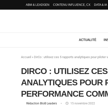
ABM & LEADGEN
CONTENU INFLUENCE, CX
DATA & IA
ACTUALITÉ
IN
Accueil
»
DirCo : utilisez ces 5 rapports analytiques pour pilot
DIRCO : UTILISEZ CE
ANALYTIQUES POUR 
PERFORMANCE COM
Rédaction BtoB Leaders
15 novembre 2022