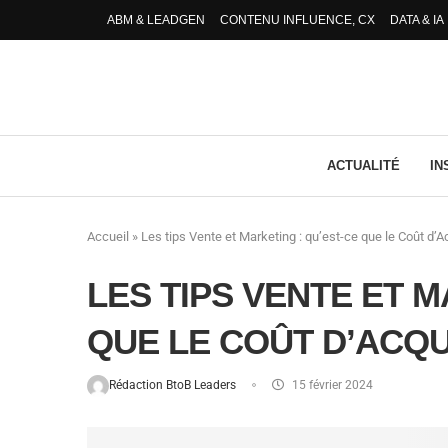
ABM & LEADGEN
CONTENU INFLUENCE, CX
DATA & IA
ACTUALITÉ
IN
Accueil
»
Les tips Vente et Marketing : qu’est-ce que le Coût d’Ac
LES TIPS VENTE ET M
QUE LE COÛT D’ACQUI
Rédaction BtoB Leaders
15 février 2024