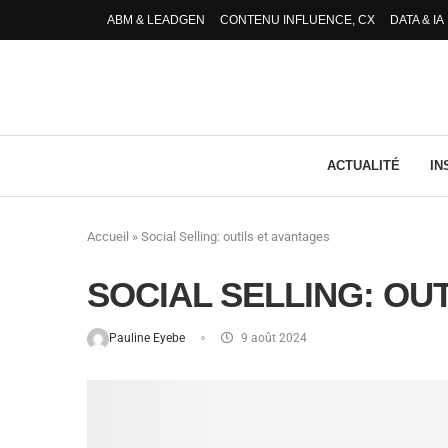
ABM & LEADGEN
CONTENU INFLUENCE, CX
DATA & IA
ACTUALITÉ
IN
Accueil
»
Social Selling: outils et avantages
SOCIAL SELLING: OU
Pauline Eyebe
9 août 2024