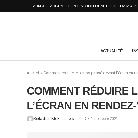
ABM & LEADGEN
CONTENU INFLUENCE, CX
DATA & IA
ACTUALITÉ
IN
Accueil
»
Comment réduire le temps passé devant l’écran en r
COMMENT RÉDUIRE L
L’ÉCRAN EN RENDEZ
Rédaction BtoB Leaders
19 octobre 2021