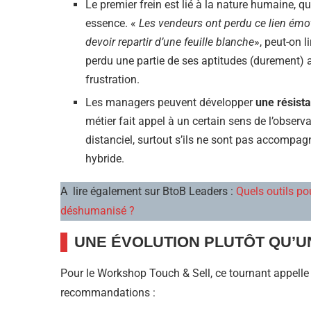
Le premier frein est lié à la nature humaine, qui
essence. «
Les vendeurs ont perdu ce lien émot
devoir repartir d’une feuille blanche
», peut-on 
perdu une partie de ses aptitudes (durement) a
frustration.
Les managers peuvent développer
une résist
métier fait appel à un certain sens de l’observa
distanciel, surtout s’ils ne sont pas accompagn
hybride.
A lire également sur BtoB Leaders :
Quels outils po
déshumanisé ?
UNE ÉVOLUTION PLUTÔT QU’U
Pour le Workshop Touch & Sell, ce tournant appelle 
recommandations :