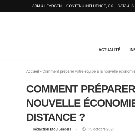
ABM & LEADGEN
CONTENU INFLUENCE, CX
DATA & IA
ACTUALITÉ
IN
Accueil
»
Comment préparer votre équipe à la nouvelle économie 
COMMENT PRÉPARER 
NOUVELLE ÉCONOMIE
DISTANCE ?
Rédaction BtoB Leaders
15 octobre 2021