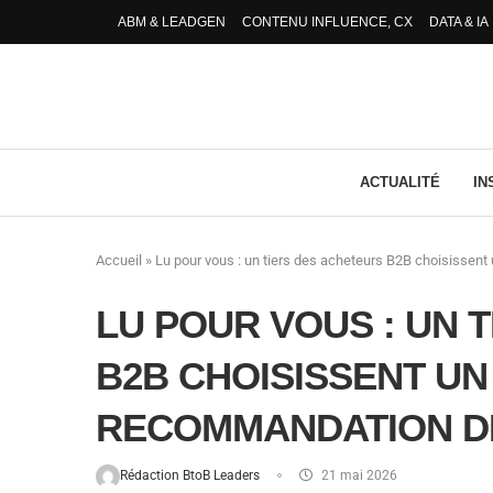
ABM & LEADGEN
CONTENU INFLUENCE, CX
DATA & IA
ACTUALITÉ
IN
Accueil
»
Lu pour vous : un tiers des acheteurs B2B choisissent
LU POUR VOUS : UN 
B2B CHOISISSENT UN
RECOMMANDATION DE
Rédaction BtoB Leaders
21 mai 2026