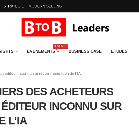
STRATÉGIE
MODERN SELLING
A VENIR
SIGHTS
EVÉNEMENTS
BUSINESS CASE
ÉTUDES
 un éditeur inconnu sur recommandation de l’IA
TIERS DES ACHETEURS
 ÉDITEUR INCONNU SUR
 L’IA