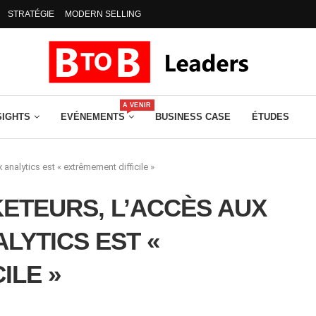
STRATÉGIE
MODERN SELLING
A VENIR
SIGHTS
EVÉNEMENTS
BUSINESS CASE
ÉTUDES
analytics est « extrêmement difficile »
ETEURS, L’ACCÈS AUX
LYTICS EST «
ILE »