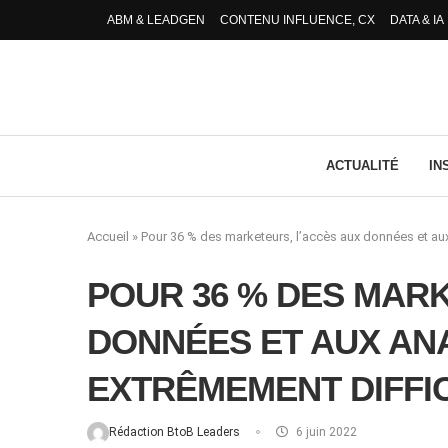
ABM & LEADGEN
CONTENU INFLUENCE, CX
DATA & IA
ACTUALITÉ
IN
Accueil
»
Pour 36 % des marketeurs, l’accès aux données et aux 
POUR 36 % DES MARK
DONNÉES ET AUX ANA
EXTRÊMEMENT DIFFIC
Rédaction BtoB Leaders
6 juin 2022