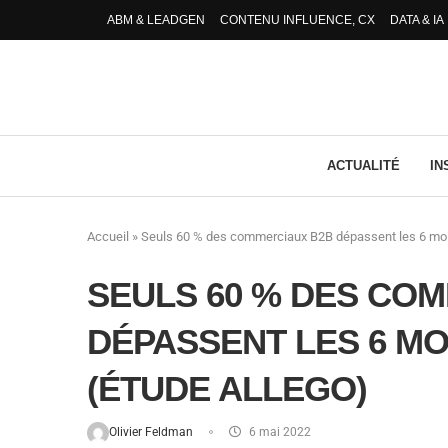
ABM & LEADGEN
CONTENU INFLUENCE, CX
DATA & IA
ACTUALITÉ
IN
Accueil
»
Seuls 60 % des commerciaux B2B dépassent les 6 mois 
SEULS 60 % DES CO
DÉPASSENT LES 6 MO
(ÉTUDE ALLEGO)
Olivier Feldman
6 mai 2022