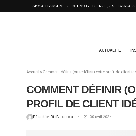
ABM & LEADGEN
CONTENU INFLUENCE, CX
DATA & IA
ACTUALITÉ
IN
Accueil
»
Comment définir (ou redéfinir) votre profil de client id
COMMENT DÉFINIR (O
PROFIL DE CLIENT ID
Rédaction BtoB Leaders
30 avril 2024