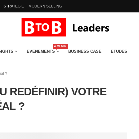
STRATÉGIE
MODERN SELLING
A VENIR
SIGHTS
EVÉNEMENTS
BUSINESS CASE
ÉTUDES
éal ?
U REDÉFINIR) VOTRE
ÉAL ?